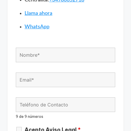
Centralita:
+34986652718
Llama ahora
WhatsApp
9 de 9 números
Acepto Aviso Legal
*