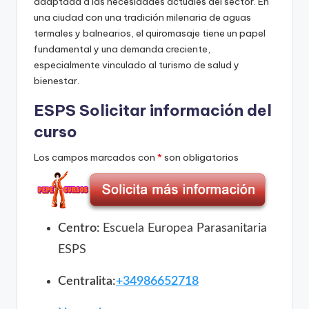
adaptada a las necesidades actuales del sector. En
y
una ciudad con una tradición milenaria de aguas
m
termales y balnearios, el quiromasaje tiene un papel
fundamental y una demanda creciente,
á
especialmente vinculado al turismo de salud y
s
bienestar.
t
ESPS Solicitar información del
e
curso
r
Los campos marcados con
*
son obligatorios
s
Centro:
Escuela Europea Parasanitaria
ESPS
Centralita:
+34986652718