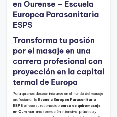
r
en Ourense – Escuela
s
Europea Parasanitaria
o
ESPS
s
d
Transforma tu pasión
e
por el masaje en una
f
carrera profesional con
o
r
proyección en la capital
m
termal de Europa
a
ci
Para quienes desean iniciarse en el mundo del masaje
profesional, la
Escuela Europea Parasanitaria
ó
ESPS
ofrece su reconocido
curso de quiromasaje
n
en Ourense
, una formación intensiva, práctica y