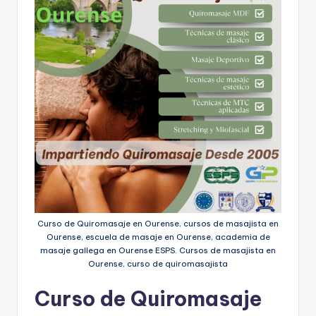
s
mba
´s,
b
clases,
u
libros,
escuelas
s
de
c
formación
a
y
descuentos
d
o
r
d
Curso de Quiromasaje en Ourense, cursos de masajista en
Ourense, escuela de masaje en Ourense, academia de
e
masaje gallega en Ourense ESPS. Cursos de masajista en
Ourense, curso de quiromasajista
c
u
Curso de Quiromasaje