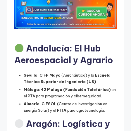
r
s
o
s
d
Andalucía: El Hub
e
f
Aeroespacial y Agrario
o
Sevilla:
CIFP Mayo
(Aeronáutica) y la
Escuela
r
Técnica Superior de Ingeniería (US)
.
m
Málaga:
42 Málaga (Fundación Telefónica)
en
a
el PTA para programación y ciberseguridad.
Almería:
CIESOL
(Centro de Investigación en
ci
Energía Solar) y el
PITA
para agrotecnología.
ó
Aragón: Logística y
n