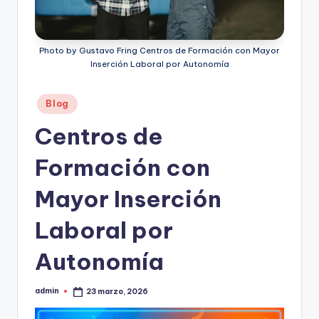
s
mba
´s,
b
clases,
Photo by Gustavo Fring Centros de Formación con Mayor
u
libros,
Inserción Laboral por Autonomía
escuelas
s
de
Publicado
c
Blog
formación
en
a
Centros de
y
descuentos
d
Formación con
o
Mayor Inserción
r
d
Laboral por
e
Autonomía
c
u
admin
23 marzo, 2026
Publicado
por