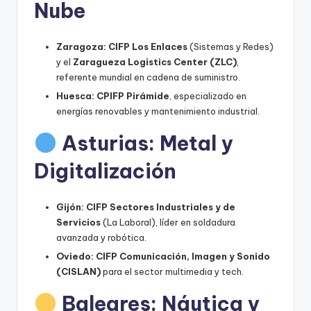
Nube
y
m
Zaragoza:
CIFP Los Enlaces
(Sistemas y Redes)
á
y el
Zaragueza Logistics Center (ZLC)
,
s
referente mundial en cadena de suministro.
Huesca:
CPIFP Pirámide
, especializado en
t
energías renovables y mantenimiento industrial.
e
Asturias: Metal y
r
Digitalización
s
Gijón:
CIFP Sectores Industriales y de
Servicios
(La Laboral), líder en soldadura
avanzada y robótica.
Oviedo:
CIFP Comunicación, Imagen y Sonido
(CISLAN)
para el sector multimedia y tech.
Baleares: Náutica y