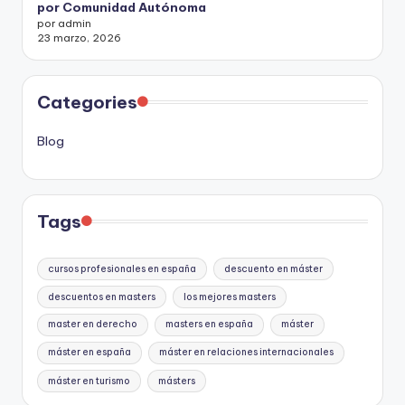
por Comunidad Autónoma
por admin
23 marzo, 2026
Categories
Blog
Tags
cursos profesionales en españa
descuento en máster
descuentos en masters
los mejores masters
master en derecho
masters en españa
máster
máster en españa
máster en relaciones internacionales
máster en turismo
másters