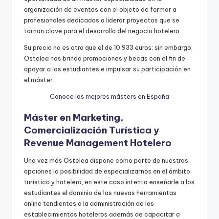
y
organización de eventos con el objeto de formar a
profesionales dedicados a liderar proyectos que se
m
tornan clave para el desarrollo del negocio hotelero.
á
Su precio no es otro que el de 10.933 euros; sin embargo,
s
Ostelea nos brinda promociones y becas con el fin de
t
apoyar a los estudiantes e impulsar su participación en
el máster.
e
Conoce los mejores másters en España
r
Máster en Marketing,
s
Comercialización Turística y
Revenue Management Hotelero
Una vez más Ostelea dispone como parte de nuestras
opciones la posibilidad de especializarnos en el ámbito
turístico y hotelero, en este caso intenta enseñarle a los
estudiantes el dominio de las nuevas herramientas
online tendientes a la administración de los
establecimientos hoteleros además de capacitar a