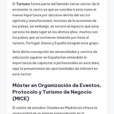
r
El
Turismo
forma parte del llamado tercer sector de la
s
economía, lo cierto es que se concibe a este como el
menos importante por ubicarse detrás del sector
o
agrícola y manufacturero, motores de la economía de
s
los países; sin embargo, es notorio el impacto que este
servicio ha dado lugar en los últimos años, muchos son
d
los países que se sostienen teniendo por base al
e
turismo, Portugal, Grecia y España integran este grupo.
f
Ante dicha concepción las universidades y centros de
o
educación superior en España han entendido la
importancia de capacitar a profesionales en esta área,
r
aquí te presentamos las oportunidades de másters en
m
este sector.
a
Máster en Organización de Eventos,
Protocolo y Turismo de Negocio
ci
(MICE)
ó
El centro de estudios Ostelea en Madrid nos ofrece la
n
oportunidad de un máster especializado en la