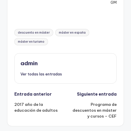
GM
Etiquetas:
descuento en máster
máster en españa
máster en turismo
admin
Ver todas las entradas
Navegación
Entrada anterior
Siguiente entrada
2017 año de la
Programa de
de
educación de adultos
descuentos en máster
y cursos – CEF
entradas