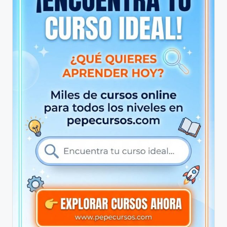
y
m
á
s
t
e
r
s