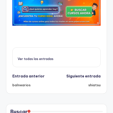
s
mba
´s,
b
clases,
u
libros,
escuelas
s
de
c
formación
a
y
descuentos
d
Ver todas las entradas
o
r
Navegación
Entrada anterior
Siguiente entrada
d
balnearios
shiatsu
de
e
c
entradas
u
Buscar