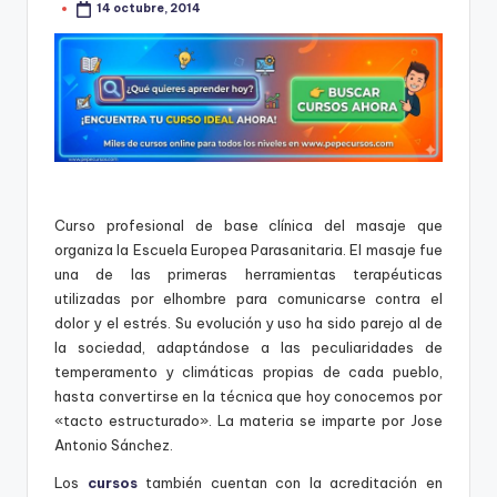
14 octubre, 2014
s
Publicado
mba
por
´s,
b
clases,
u
libros,
escuelas
s
de
c
formación
a
y
descuentos
Curso profesional de base clínica del masaje que
d
organiza la Escuela Europea Parasanitaria. El masaje fue
o
una de las primeras herramientas terapéuticas
utilizadas por elhombre para comunicarse contra el
r
dolor y el estrés. Su evolución y uso ha sido parejo al de
d
la sociedad, adaptándose a las peculiaridades de
temperamento y climáticas propias de cada pueblo,
e
hasta convertirse en la técnica que hoy conocemos por
c
«tacto estructurado». La materia se imparte por Jose
Antonio Sánchez.
u
Los
cursos
también cuentan con la acreditación en