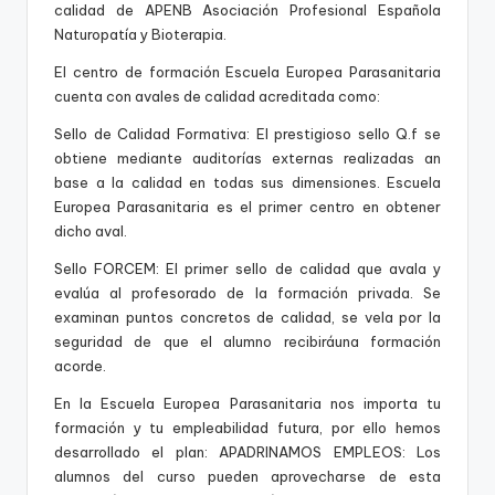
r
calidad de APENB Asociación Profesional Española
s
Naturopatía y Bioterapia.
o
El centro de formación Escuela Europea Parasanitaria
cuenta con avales de calidad acreditada como:
s
Sello de Calidad Formativa: El prestigioso sello Q.f se
d
obtiene mediante auditorías externas realizadas an
e
base a la calidad en todas sus dimensiones. Escuela
Europea Parasanitaria es el primer centro en obtener
f
dicho aval.
o
Sello FORCEM: El primer sello de calidad que avala y
r
evalúa al profesorado de la formación privada. Se
examinan puntos concretos de calidad, se vela por la
m
seguridad de que el alumno recibiráuna formación
a
acorde.
ci
En la Escuela Europea Parasanitaria nos importa tu
formación y tu empleabilidad futura, por ello hemos
ó
desarrollado el plan: APADRINAMOS EMPLEOS: Los
n
alumnos del curso pueden aprovecharse de esta