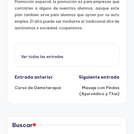
Promoción especial, la promoción es para empresas que
y
contraten a alguno de nuestros alumnos, aunque este
m
plan tambien sirve para alumnos que opten por su auto
empleo. El alta puede ser mediante el tradicional alta de
á
autónomos o sociedad, cooperativa…
s
t
e
Ver todas las entradas
r
s
Navegación
Entrada anterior
Siguiente entrada
Curso de Gemoterapia
Masaje con Pindas
de
(Ayurvédico y Thai)
entradas
Buscar