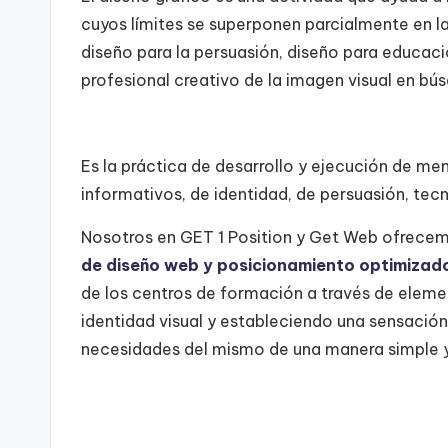
d
cuyos límites se superponen parcialmente en la
e
diseño para la persuasión, diseño para educació
f
profesional creativo de la imagen visual en bús
o
r
Es la práctica de desarrollo y ejecución de m
informativos, de identidad, de persuasión, tec
m
Nosotros en GET 1 Position y Get Web ofrecem
a
de diseño web y posicionamiento optimizad
c
de los centros de formación a través de eleme
identidad visual y estableciendo una sensación 
i
necesidades del mismo de una manera simple y 
ó
n