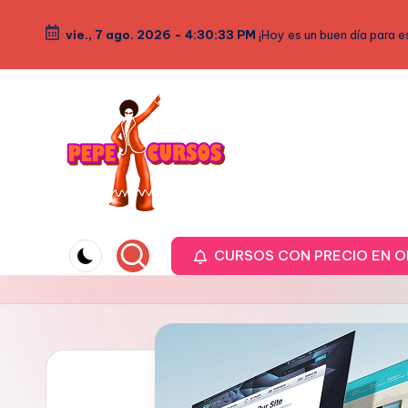
vie., 7 ago. 2026
-
4:30:34 PM
¡Hoy es un buen día para e
Saltar
al
contenido
P
PepeCursos.com
Web
CURSOS CON PRECIO EN O
E
sobre
P
cursos
de
E
formación
C
y